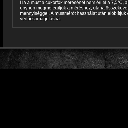
Ha a must a cukorfok mérésénél nem éri el a 7,5°C, a
enyhén megmelegítjük a méréshez, utána összekever
mennyiséggel. A mustmérőt használat után elöblítjük
védőcsomagolásba.