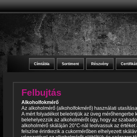
Címtábla
Sortiment
Részvény
Certifiká
Felbujtás
Alkoholfokmérő
Az alkoholmérő (alkoholfokmérő) használati utasítás
A mért folyadékot beleöntjük az üveg mérőhengerbe 
belehelyezzük az alkoholmérőt úgy, hogy az szabado
alkoholmérő skáláján 20°C-nál leolvassuk az értéket 
felszíne érintkezik a cukormérőben elhelyezett skáláv