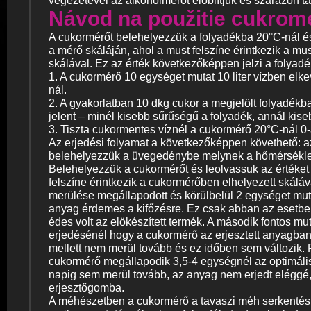
végezetével az alkoholmérőt elöblítjük és szárazon tá
Návod na použitie cukrom
A cukormérőt belehelyezzük a folyadékba 20°C-nál és
a mérő skáláján, ahol a must felszíne érintkezik a m
skálával. Ez az érték következőképpen jelzi a folyadé
1. A cukormérő 10 egységet mutat 10 liter vízben elke
nál.
2. A gyakorlatban 10 dkg cukor a megjelölt folyadék
jelent – minél kisebb sűrűségű a folyadék, annál kis
3. Tiszta cukormentes víznél a cukormérő 20°C-nál 0-
Az erjedési folyamat a következőképpen követhető: az
belehelyezzük a üvegedénybe melynek a hőmérsékletét
Belehelyezzük a cukormérőt és leolvassuk az értéket 
felszíne érintkezik a cukormérőben elhelyezett skálá
merülése megállapodott és körülbelül 2 egységet mutat
anyag érdemes a kifőzésre. Ez csak abban az esetbe
édes volt az elökészített termék. A második fontos mu
erjedésénél hogy a cukormérő az erjesztett anyagban
mellett nem merül tovább és ez időben sem változik. 
cukormérő megállapodik 3,5-4 egységnél az optimáli
napig sem merül tovább, az anyag nem erjedt eléggé,
erjesztőgomba.
A méhészetben a cukormérő a tavaszi méh serkentés